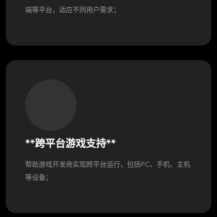
端等平台，适应不同用户需求；
**跨平台游戏支持**
帮助游戏开发商实现跨平台运行，包括PC、手机、主机
等设备；