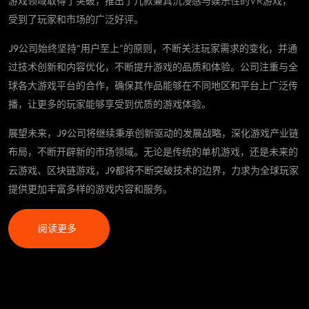
游戏领域取得了突破，推出了几款兼具沉浸感与娱乐性的VR游戏，
受到了玩家和市场的广泛好评。
J9
公司始终坚持“用户至上”的原则，不断关注玩家需求的变化，并通
过技术创新和内容优化，不断提升游戏的品质和体验。公司注重与全
球各大游戏平台的合作，确保其作品能够在不同地区和平台上广泛传
播，让更多的玩家能够享受到优质的游戏体验。
展望未来，
J9
公司将继续秉承创新驱动的发展战略，深化游戏产业链
布局，不断开辟新的市场领域。无论是传统的单机游戏，还是未来的
云游戏、区块链游戏，
J9
都将不断突破技术的边界，力求为全球玩家
提供更加丰富多样的游戏内容和服务。
阅读更多