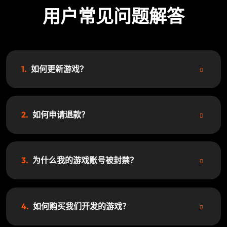
用户常见问题解答
1.
如何更新游戏？
2.
如何申请退款？
3.
为什么我的游戏账号被封禁？
4.
如何购买我们开发的游戏？