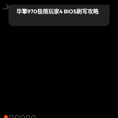
华擎970极限玩家4 BIOS刷写攻略