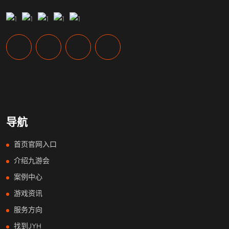
导航
首页官网入口
介绍九游会
案例中心
游戏资讯
服务方向
找到JYH