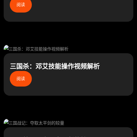
阅读
三国杀：邓艾技能操作视频解析
阅读