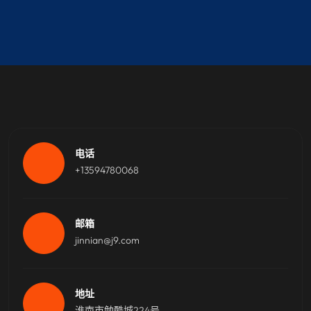
电话
+13594780068
邮箱
jinnian@j9.com
地址
淮南市勉酷城224号